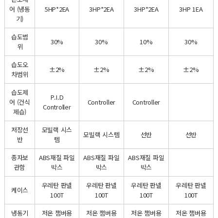
어 (냉동
5HP*2EA
3HP*2EA
3HP*2EA
3HP 1EA
기)
습도범
30%
30%
10%
30%
위
습도오
±2%
±2%
±2%
±2%
차범위
습도제
P.I.D
어 (건식
Controller
Controller
Controller
제습)
저장선
모빌랙 시스
모빌랙 시스템
선반
선반
반
템
종자보
ABS재질 파일
ABS재질 파일
ABS재질 파일
관함
박스
박스
박스
우레탄 판넬
우레탄 판넬
우레탄 판넬
우레탄 판넬
케이스
100T
100T
100T
100T
냉동기
저온 챔버용
저온 챔버용
저온 챔버용
저온 챔버용