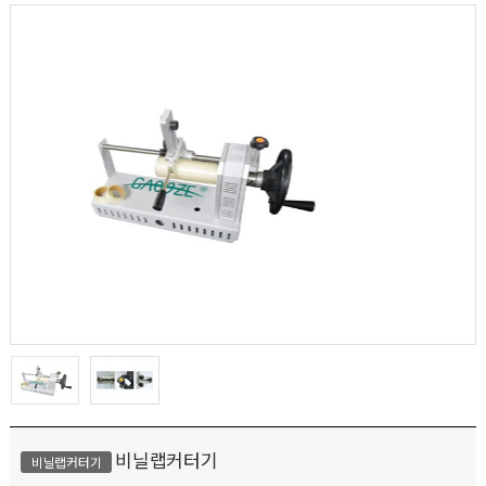
비닐랩커터기
비닐랩커터기