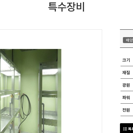
특수장비
배양
크기
재질
광원
파워
전원
목