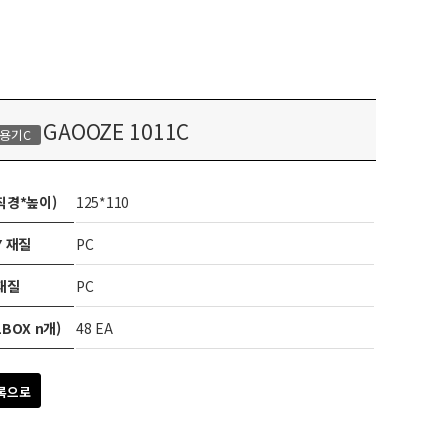
GAOOZE 1011C
용기C
직경*높이)
125*110
Y 재질
PC
 재질
PC
BOX n개)
48 EA
록으로