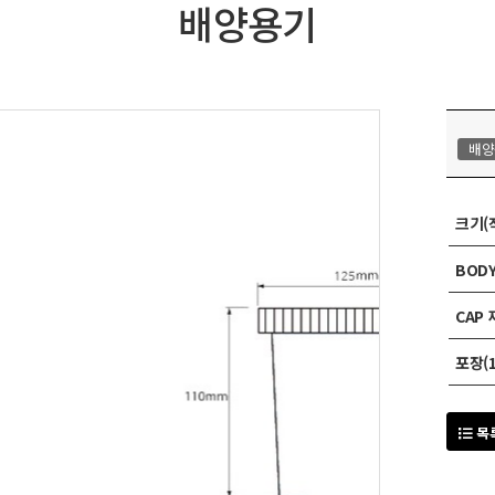
배양용기
배양
크기(
BOD
CAP
포장(1
목